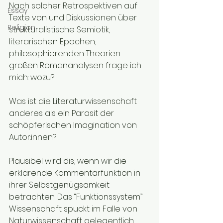
Nach solcher Retrospektiven auf 
Essay
Texte von und Diskussionen über 
Religion
strukturalistische Semiotik, 
literarischen Epochen, 
philosophierenden Theorien 
großen Romananalysen frage ich 
mich: wozu?
Was ist die Literaturwissenschaft 
anderes als ein Parasit der 
schöpferischen Imagination von 
Autor:innen? 
Plausibel wird dis, wenn wir die 
erklärende Kommentarfunktion in 
ihrer Selbstgenügsamkeit 
betrachten. Das “Funktionssystem” 
Wissenschaft spuckt im Falle von 
Naturwissenschaft gelegentlich 