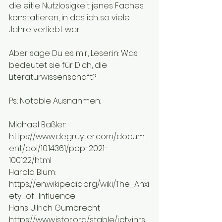
die eitle Nutzlosigkeit jenes Faches 
konstatieren, in das ich so viele 
Jahre verliebt war.
Aber sage Du es mir, Leser:in: Was 
bedeutet sie für Dich, die 
Literaturwissenschaft?
Ps.: Notable Ausnahmen: 
Michael Baßler:
https://www.degruyter.com/docum
ent/doi/10.14361/pop-2021-
100122/html
Harold Blum:
https://en.wikipedia.org/wiki/The_Anxi
ety_of_Influence
Hans Ullrich Gumbrecht
https://www.jstor.org/stable/j.ctvjnrs