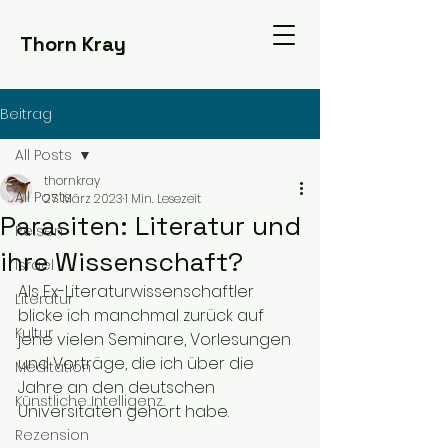
Thorn Kray
Beitrag
All Posts
thornkray
All Posts
27. März 2023
1 Min. Lesezeit
Parasiten: Literatur und
Reisen
ihre Wissenschaft?
Israel
Als Ex-Literaturwissenschaftler 
Literatur
blicke ich manchmal zurück auf 
Kultur
jene vielen Seminare, Vorlesungen 
und Vorträge, die ich über die 
Meditation
Jahre an den deutschen 
Künstliche Intelligenz
Universitäten gehört habe. 
Rezension