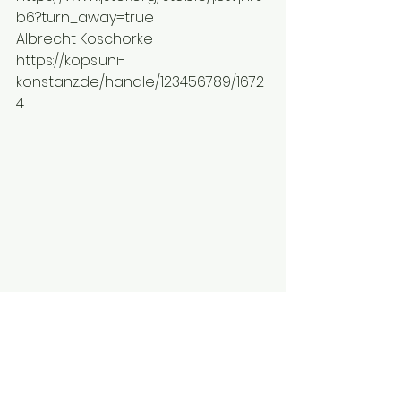
b6?turn_away=true
Albrecht Koschorke
https://kops.uni-
konstanz.de/handle/123456789/1672
4